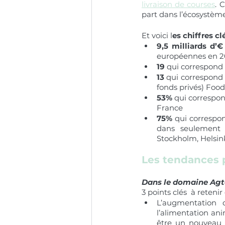
livraison de courses
. 
part dans l’écosystèm
Et voici l
es chiffres cl
9,5 milliards d’€
européennes en 2
19
 qui correspond 
13 
qui correspond a
fonds privés) Foo
53%
 qui correspo
France
75%
 qui correspon
dans seulement 1
Stockholm, Helsink
Les tendances 
Dans le domaine Ag
3 points clés  à reteni
L’augmentation d
l’alimentation an
être un nouveau ma