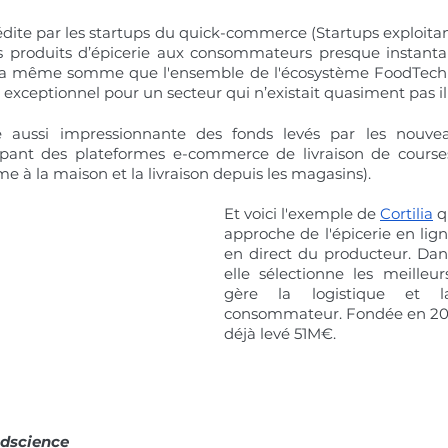
 
dite par les startups du quick-commerce (Startups exploitant
s produits d’épicerie aux consommateurs presque instanta
la même somme que l'ensemble de l'écosystème FoodTech en
t exceptionnel pour un secteur qui n’existait quasiment pas il
e aussi impressionnante des fonds levés par les nouveau
ppant des plateformes e-commerce de livraison de courses
me à la maison et la livraison depuis les magasins).
Et voici l'exemple de 
Cortilia
 q
approche de l'épicerie en lign
en direct du producteur. Dan
elle sélectionne les meilleurs
gère la logistique et la
consommateur. Fondée en 2012 e
déjà levé 51M€.
dscience