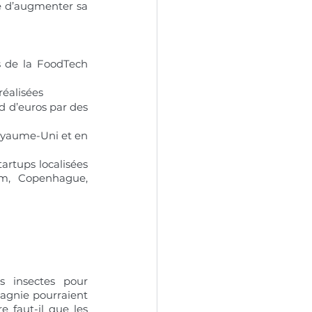
e d’augmenter sa 
s de la FoodTech 
réalisées
d d’euros par des 
oyaume-Uni et en 
artups localisées 
am, Copenhague, 
s insectes pour 
gnie pourraient 
 faut-il que les 