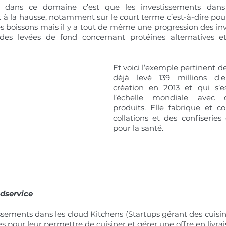
ir dans ce domaine c’est que les investissements dans 
 à la hausse, notamment sur le court terme c’est-à-dire pour
es boissons mais il y a tout de même une progression des inv
es levées de fond concernant protéines alternatives et 
Et voici l’exemple pertinent de
déjà levé 139 millions d'e
création en 2013 et qui s’e
l’échelle mondiale avec d
produits. Elle fabrique et c
collations et des confiseries
pour la santé. 
dservice
ssements dans les cloud Kitchens (Startups gérant des cuisine
es pour leur permettre de cuisiner et gérer une offre en livrai