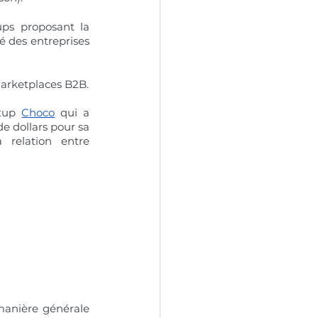
ps proposant la 
é des entreprises 
marketplaces B2B.
tup 
Choco
 qui a 
e dollars pour sa 
 relation entre 
manière générale 