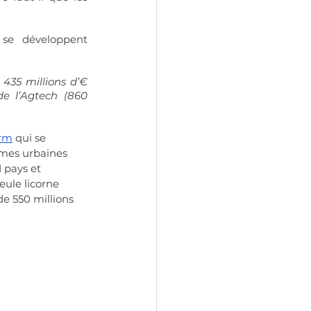
 se développent 
435 millions d’€ 
e l’Agtech (860 
arm
 qui se 
mes urbaines 
 pays et 
eule licorne 
de 550 millions 