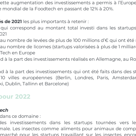
Cette augmentation des investissements a permis à l’Europ
e mondial de la Foodtech en passant de 12% à 20%. 
és de 2021
 les plus importants à retenir : 
 qui correspond au montant total investi dans les startup
021
au nombre de levées de plus de 100 millions d’€ qui ont été 
u nombre de licornes (startups valorisées à plus de 1 milliar
dTech en Europe 
nd à la part des investissements réalisés en Allemagne, au R
d à la part des investissements qui ont été faits dans des st
0 villes européennes (Berlin, Londres, Paris, Amsterd
i, Dublin, Tallinn et Barcelone)
pour 2022
tech
r dans ce domaine :
es investissements dans les startups tournées vers le
imale. Les insectes comme aliments pour animaux de compa
rché pour les startups travaillant sur les insectes, encore