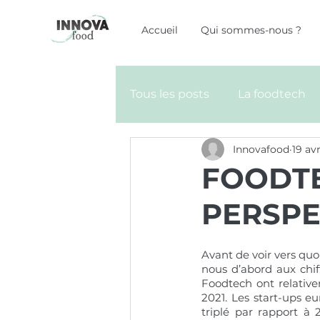
Accueil
Qui sommes-nous ?
Tous les posts
La foodtech
Innovafood
19 av
FOODTE
PERSPE
Avant de voir vers qu
nous d’abord aux chif
Foodtech ont relativem
2021. Les start-ups e