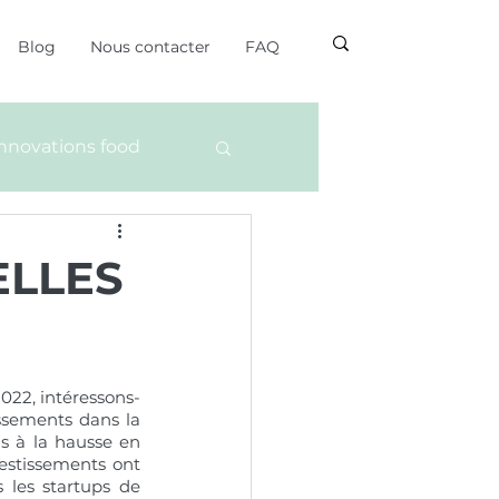
Blog
Nous contacter
FAQ
innovations food
ELLES
022, intéressons-
ssements dans la 
s à la hausse en 
vestissements ont 
triplé par rapport à 2020 et cela est notamment dû aux investissements dans les startups de 