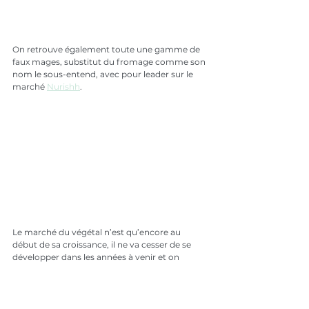
On retrouve également toute une gamme de 
faux mages, substitut du fromage comme son 
nom le sous-entend, avec pour leader sur le 
marché 
Nurishh
. 
Le marché du végétal n’est qu’encore au 
début de sa croissance, il ne va cesser de se 
développer dans les années à venir et on 
prévoit même que 
60 % de la viande que 
nous mangerons sera artificielle ou végétale 
en 2040.