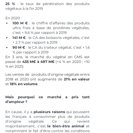
25 %
 : le taux de pénétration des produits 
végétaux à la fin 2019
En 2020 :
100 M €
 : le chiffre d’affaires des produits 
ultra frais à base de protéines végétales, 
c’est + 9,6 % par rapport à 2019
141 M €
 : le CA des boissons végétales, c’est 
+ 2,7 % par rapport à 2019
90 M €
 : le CA du traiteur végétal, c’est + 1,6 
% par rapport à 2019
En 3 ans, le marché du végétal en GMS est 
passé de
 435 M€ à 497 M€
 (+4 % en 2020 ; +10 
% en 2021).
Les ventes de  produits d’origine végétale entre 
2018 et 2020 ont augmenté de 
21% en valeur
et 
18% en volume
. 
Mais pourquoi ce marché a pris tant 
d’ampleur ?  
En cause, il y a
 plusieurs raisons
 qui poussent 
les français à consommer plus de produits 
d’origine végétale. Ce qui revient 
majoritairement, c’est 
le bien-être animal 
et 
notamment le fait d’être contre les conditions 