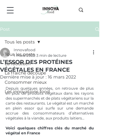
Post
Tous les posts
Innovafood
Tous les posts
1 mars 2022
3 min de lecture
L’ESSOR DES PROTÉINES
La foodtech
VÉGÉTALES EN FRANCE
La fraîche découpe
Dernière mise à jour :
16 mars 2022
Consommer mieux
Depuis quelques années, on retrouve de plus 
Les innovations food
en plus de produits végétaux dans les rayons 
des supermarchés et de plats végétariens sur la 
carte des restaurants. Le végétal est un marché 
en plein essor qui surfe sur une demande 
accrue des consommateurs d’alternatives 
végétales à la viande, aux produits laitiers…
Voici quelques chiffres clés du marché du 
végétal en France