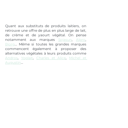
Quant aux substituts de produits laitiers, on 
retrouve une offre de plus en plus large de lait, 
de crème et de yaourt végétal. On pense 
notamment aux marques 
Sojasun
, 
Alpro
, 
Bjorg
... Même si toutes les grandes marques 
commencent également à proposer des 
alternatives végétales à leurs produits comme 
Andros
, 
Yoplait
, 
Charles et Alice
, 
Michel et 
Augustin
…