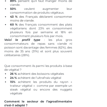
89%
 pensent qu'il faut manger moins de 
viande.
50%
 veulent augmenter leur 
consommation de produits végétaux.
43 %
 des Français déclarent consommer 
moins de viande. 
60 %
 des français consomment des plats 
végétariens dont 23% en consomment 
plusieurs fois par semaine et 18% en 
consomment plusieurs fois par mois. 
Voici le profil type
 : les plus gros 
consommateurs de repas sans viande ni 
poisson sont davantage des femmes (62%), des 
moins de 35 ans (31%) et sont plus souvent 
célibataires (28%).
Que consomment-ils parmi les produits à base 
de végétal ? 
26 %
 achètent des boissons végétales
24 %
 achètent de l’ultrafrais végétal 
15%
 achètent les produits du rayon « 
traiteur végétal »  comme par exemple un 
steak végétal ou encore des nuggets 
végétale
Comment le secteur de l’agroalimentaire 
s’est-il adapté ?