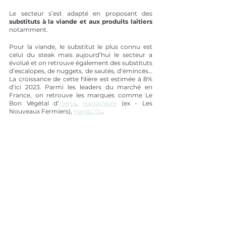
Le secteur s’est adapté en proposant des 
substituts à la viande et aux produits laitiers
notamment.
Pour la viande, le substitut le plus connu est 
celui du steak mais aujourd’hui le secteur a 
évolué et on retrouve également des substituts 
d’escalopes, de nuggets, de sautés, d’émincés… 
La croissance de cette filière est estimée à 8% 
d’ici 2023. Parmi les leaders du marché en 
France, on retrouve les marques comme Le 
Bon Végétal d’
Herta
, 
HappyVore
 (ex - Les 
Nouveaux Fermiers), 
Hari&CO
…