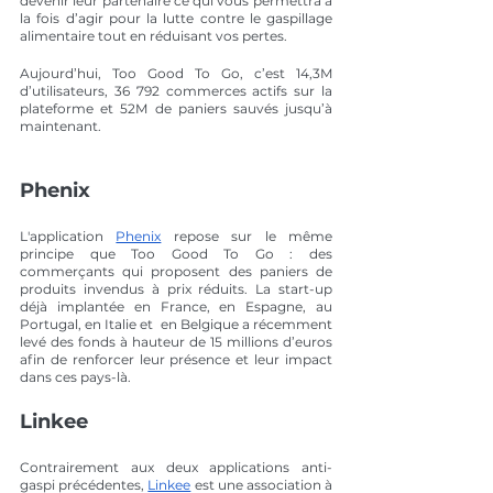
devenir leur partenaire ce qui vous permettra à 
la fois d’agir pour la lutte contre le gaspillage 
alimentaire tout en réduisant vos pertes. 
Aujourd’hui, Too Good To Go, c’est 14,3M 
d’utilisateurs, 36 792 commerces actifs sur la 
plateforme et 52M de paniers sauvés jusqu’à 
maintenant. 
Phenix
L'application 
Phenix
 repose sur le même 
principe que Too Good To Go : des 
commerçants qui proposent des paniers de 
produits invendus à prix réduits. La start-up 
déjà implantée en France, en Espagne, au 
Portugal, en Italie et  en Belgique a récemment 
levé des fonds à hauteur de 15 millions d’euros 
afin de renforcer leur présence et leur impact 
dans ces pays-là. 
Linkee
Contrairement aux deux applications anti-
gaspi précédentes, 
Linkee
 est une association à 