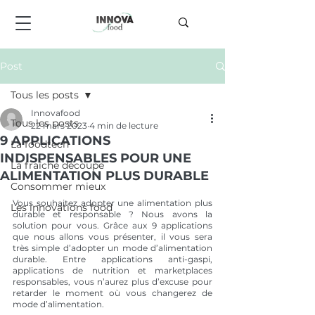
Post
Tous les posts
Innovafood
Tous les posts
22 mars 2023
4 min de lecture
9 APPLICATIONS
La foodtech
INDISPENSABLES POUR UNE
La fraîche découpe
ALIMENTATION PLUS DURABLE
Consommer mieux
Vous souhaitez adopter une alimentation plus 
Les innovations food
durable et responsable ? Nous avons la 
solution pour vous. Grâce aux 9 applications 
que nous allons vous présenter, il vous sera 
très simple d’adopter un mode d’alimentation 
durable. Entre applications anti-gaspi, 
applications de nutrition et marketplaces 
responsables, vous n’aurez plus d’excuse pour 
retarder le moment où vous changerez de 
mode d’alimentation. 