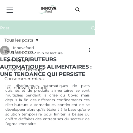
Post
Tous les posts
Innovafood
Tous les posts
6 déc. 2022
2 min de lecture
LES DISTRIBUTEURS
La foodtech
AUTOMATIQUES ALIMENTAIRES :
La fraîche découpe
UNE TENDANCE QUI PERSISTE
Consommer mieux
Les distributeurs automatiques de plats 
Les innovations food
cuisinés et de produits alimentaires se sont 
multipliés pendant la crise du Covid mais 
depuis la fin des différents confinements ces 
distributeurs automatiques continuent de se 
développer alors qu'ils étaient à la base qu'une 
solution temporaire pour limiter la baisse du 
chiffre d'affaires des entreprises du secteur de 
l’agroalimentaire.