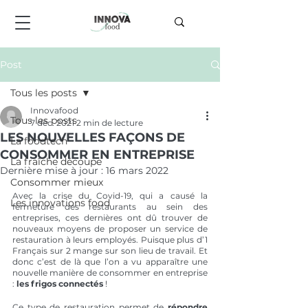
Post
Tous les posts
Innovafood
Tous les posts
7 déc. 2021
2 min de lecture
LES NOUVELLES FAÇONS DE
La foodtech
CONSOMMER EN ENTREPRISE
La fraîche découpe
Dernière mise à jour :
16 mars 2022
Consommer mieux
Avec la crise du Covid-19, qui a causé la 
Les innovations food
fermeture des restaurants au sein des 
entreprises, ces dernières ont dû trouver de 
nouveaux moyens de proposer un service de 
restauration à leurs employés. Puisque plus d’1 
Français sur 2 mange sur son lieu de travail. Et 
donc c’est de là que l’on a vu apparaître une 
nouvelle manière de consommer en entreprise 
: 
les frigos connectés 
!
Ce type de restauration permet de 
répondre 