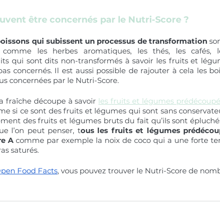
uvent être concernés par le Nutri-Score ? 
 boissons qui subissent un processus de transformation
 so
 comme les herbes aromatiques, les thés, les cafés, le
ts qui sont dits non-transformés à savoir les fruits et légu
as concernés. Il est aussi possible de rajouter à cela les boi
us concernées par le Nutri-Score.
la fraîche découpe à savoir 
les fruits et légumes prédécoup
e si ce sont des fruits et légumes qui sont sans conservateur
ement des fruits et légumes bruts du fait qu’ils sont épluché
e l’on peut penser, t
ous les fruits et légumes prédécou
e A 
comme par exemple la noix de coco qui a une forte te
as saturés.
pen Food Facts
, vous pouvez trouver le Nutri-Score de nomb