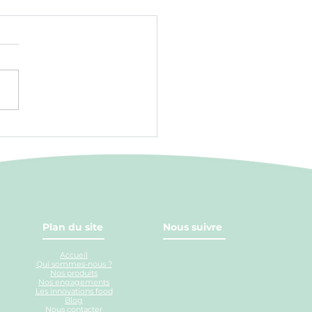
RQUOI ACHETER DE
FRAÎCHE DÉCOUPE ?
Plan du site
Nous suivre
Accueil
Qui sommes-nous ?
Nos produits
Nos engagements
Les innovations food
Blog
Nous contacter