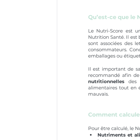
Qu’est-ce que le N
Le Nutri-Score est 
Nutrition Santé. Il es
sont associées des le
consommateurs. Concr
emballages ou étiquet
Il est important de s
recommandé afin de
nutritionnelles
 des p
alimentaires tout en 
mauvais.  
Comment calculer 
Pour être calculé, le 
Nutriments et al