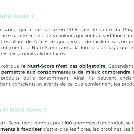
utri-Score ? 
un score, qui a été conçu en 2016 dans le cadre du Pro
t basé sur une échelle de 5 couleurs qui vont du vert foncé au
ttres allant de A à E ce qui permet de faciliter sa compr
ètement, le Nutri-Score prend la forme d’un logo qui est
tes des produits alimentaires.
avoir que 
le Nutri-Score n’est pas obligatoire
. Cependant,
 
permettre aux consommateurs de mieux comprendre le
roduits qu’ils consomment. Ainsi, ils peuvent choisir
étant conscients et avertis de ce que contiennent les produ
le Nutri-Score ? 
Nutri-Score tient compte, pour 100 grammes d’un produit, sa 
iments à favoriser
 c’est-à-dire les fibres, les protéines, les 