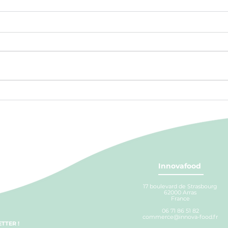
LA DÉCOUPE DE NOS
POU
FRUITS ET LÉGUMES
LA 
Innovafood
17 boulevard de Strasbourg
62000 Arras
France
06 71 86 51 82
commerce@innova-food.fr
TTER !