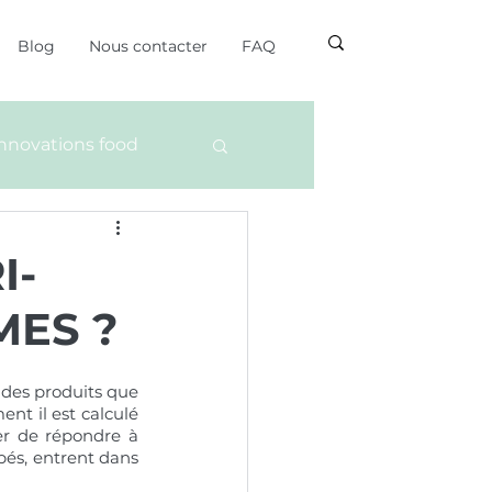
Blog
Nous contacter
FAQ
innovations food
I-
MES ?
des produits que 
t il est calculé 
er de répondre à 
és, entrent dans 