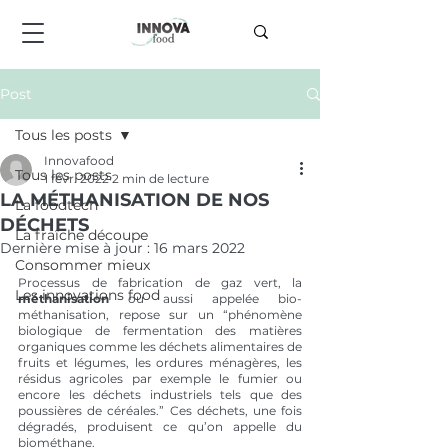
Post
Tous les posts
Innovafood
Tous les posts
1 févr. 2022
2 min de lecture
LA MÉTHANISATION DE NOS
La foodtech
DÉCHETS
La fraîche découpe
Dernière mise à jour :
16 mars 2022
Consommer mieux
Processus de fabrication de gaz vert, la 
Les innovations food
méthanisation
 ou aussi appelée bio-
méthanisation, repose sur un “phénomène 
biologique de fermentation des matières 
organiques comme les déchets alimentaires de 
fruits et légumes, les ordures ménagères, les 
résidus agricoles par exemple le fumier ou 
encore les déchets industriels tels que des 
poussières de céréales.” Ces déchets, une fois 
dégradés, produisent ce qu’on appelle du 
biométhane. 