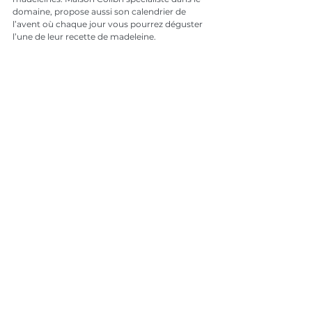
domaine, propose aussi son calendrier de 
l’avent où chaque jour vous pourrez déguster 
l’une de leur recette de madeleine. 
Il existe, bien évidemment, encore tout un tas 
de calendriers de l’avent composé d’autres 
saveurs comme par exemple ceux avec 
différentes sortes de thés, de cafés, d’épices… Il 
y en a vraiment pour tous les goûts alors 
choisissez celui qui va le plus régaler vos 
papilles et enchanter votre mois de décembre !
Consommer mieux
Voir tout
Posts récents