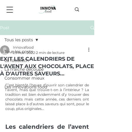
Post
Tous les posts
Innovafood
Tous les posts
29 nov. 2022
2 min de lecture
EXIT LES CALENDRIERS DE
La foodtech
L'AVENT AUX CHOCOLATS, PLACE
La fraîche découpe
À D'AUTRES SAVEURS...
Consommer mieux
C’est bientôt l’heure d’ouvrir son calendrier de 
Les innovations food
l’avent, mais que trouve-t-on à l’intérieur ? La 
tradition est bien évidemment d’y trouver des 
chocolats mais cette année, ces derniers ont 
laissé place à d’autres saveurs qui sont, pour le 
coup, plus originales…
Les calendriers de l’avent 